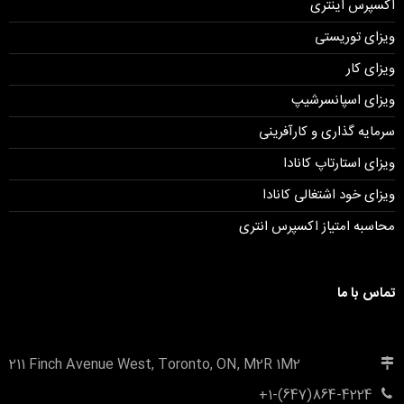
اکسپرس اینتری
ویزای توریستی
ویزای کار
ویزای اسپانسرشیپ
سرمایه گذاری و کارآفرینی
ویزای استارتاپ کانادا
ویزای خود اشتغالی کانادا
محاسبه امتیاز اکسپرس انتری
تماس با ما
211 Finch Avenue West, Toronto, ON, M2R 1M2
+1-(647)864-4224