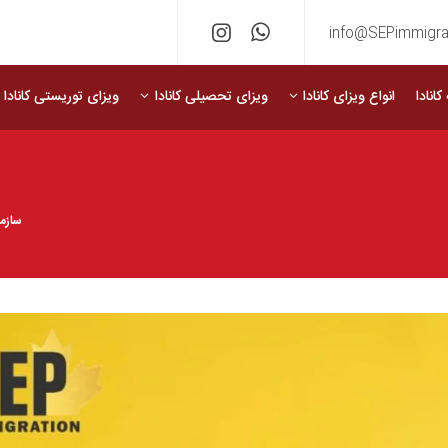
info@SEPimmigra
انادا
انواع ویزای کانادا
ویزای تحصیلی کانادا
ویزای توریستی کانادا
سازم