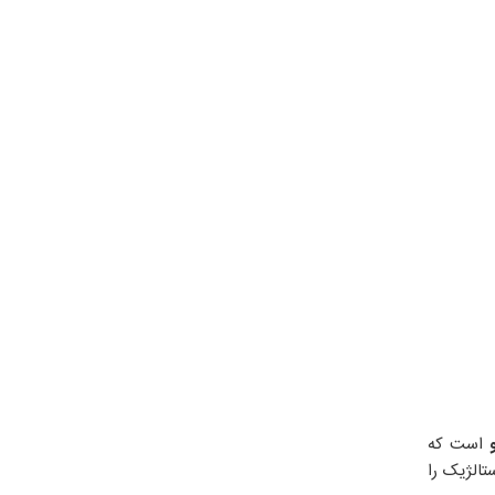
و
است که
تالژیک را