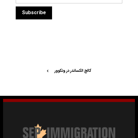
کالج الکساندر در ونکوور