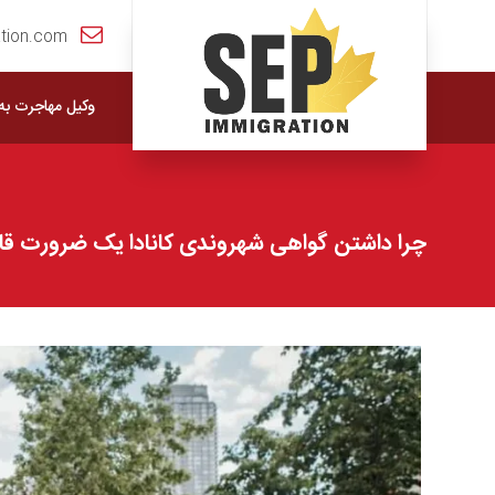
tion.com
وکیل مهاجرت به ک
چرا داشتن گواهی شهروندی کانادا یک ضرورت قا