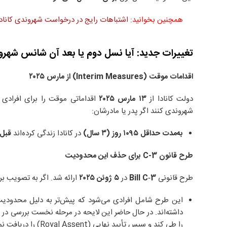
همچنین بخوانید:
اشتباهات رایج در درخواست شهروندی کانادا
تغییرات جدید: آیا نسل دوم یا بعد آن شانس شهرو
اقدامات موقت
(Interim Measures)
از مارس
۲۰۲۵
دولت کانادا از
۱۳
مارس
۲۰۲۵
اقداماتی موقت را برای افرادی 
شهروندی کنند اگر پدر یا مادرشان:
به‌مدت حداقل
۱۰۹۵
روز (
۳
سال)
در کانادا زندگی کرده‌اند
قبل 
طرح قانون
C-3
برای حذف این محدودیت
طرح قانونی
Bill C‑3
در
۵
ژوئن
۲۰۲۵
ارائه شد. اگر به تصویب ب
این طرح شامل افرادی می‌شود که پیش‌تر به دلیل محدودیت ن
داشته‌اند. در حال حاضر این لایحه در مرحله نخست بررسی در پا
را طی کند و سپس تأیید نهایی (Royal Assent) را دریافت نماید.