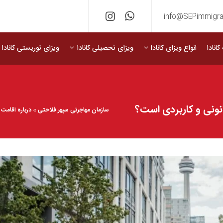
info@SEPimmigra
انادا
انواع ویزای کانادا
ویزای تحصیلی کانادا
ویزای توریستی کانادا
نونی و کاربردی است؟
سازمان مهاجرتی سپهر فلاحتی
»
درباره اقامت د