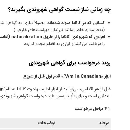
چه زمانی نیاز نیست گواهی شهروندی بگیرید؟
کسانی که در کانادا متولد شده‌اند
معمولاً نیازی به گواهی شه
(به‌جز موارد خاص مانند فرزندان دیپلمات‌های خارجی)
افرادی که شهروندی کانادا را از طریق
naturalization
(اقامت
را دریافت می‌کنند و نیازی به اقدام مجدد ندارند
روند درخواست برای گواهی شهروندی
ابزار
«Am I a Canadian?»
قدم اول قبل از شروع
قبل از هر اقدامی، می‌توانید از ابزار اداره مهاجرت کانادا به نام
“Am I a Canadian?”
ابتدایی است و برای تأیید رسمی باید درخواست گواهی شهروندی
۴.۲
مراحل درخواست
مرحله
توضیحات