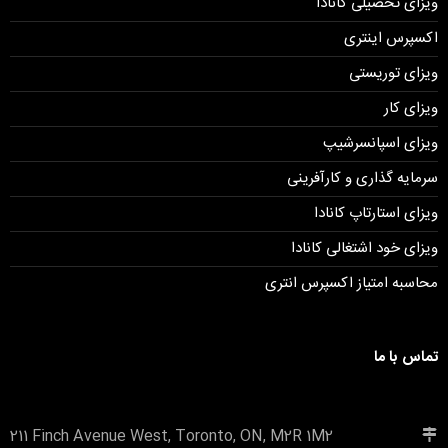
ویزای تحصیلی کانادا
اکسپرس اینتری
ویزای توریستی
ویزای کار
ویزای اسپانسرشیپ
سرمایه گذاری و کارآفرینی
ویزای استارتاپ کانادا
ویزای خود اشتغالی کانادا
محاسبه امتیاز اکسپرس انتری
تماس با ما
211 Finch Avenue West, Toronto, ON, M2R 1M2