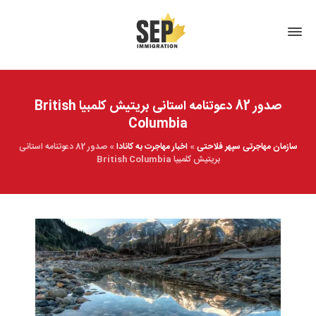
صدور 82 دعوتنامه استانی بریتیش کلمبیا British
Columbia
سازمان مهاجرتی سپهر فلاحتی
»
اخبار مهاجرت به کانادا
»
صدور 82 دعوتنامه استانی
بریتیش کلمبیا British Columbia