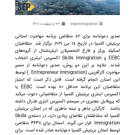
sepimmigration
30 اردیبهشت 1400
صدور دعوتنامه برای ۸۲ متقاضی برنامه‌ مهاجرت استانی
بریتیش کلمبیا در تاریخ ۱۸ می ۲۰۲۱، برگزار شد. متقاضیان
اسکیلد ورکر و فارغ التحصیلان اینترنشنال از گروه‌های
EEBC و Skills Immigration اکسپرس اینتری انتخاب
شدند. علاوه بر این دو روش، صدور دعوتنامه از مسیر
مهاجرت کارآفرینی (Entrepreneur Immigration ) توسط
این استان انجام گرفته است. قابل ذکر است که امتیاز
متقاضیان این برنامه حداقل ۸۰ بوده است.
EEBC یا
اکسپرس اینتری بریتیش کلمبیا از متقاضیانی دعوت میکند
که پروفایل معتبری در سیستم اکسپرس انتری فدرال داشته
باشند. کارگران ماهر و نیمه ماهری که در استان بریتیش
کلمبیا که مشاغلشان تقاضای زیادی دارد، در دسته‌ی Skills
Immigration قرار می گیرند. امسال برای ۴۴۳۸ متقاضی
توسط استان بریتیش کلمبیا دعوتنامه صادر شده است. برای