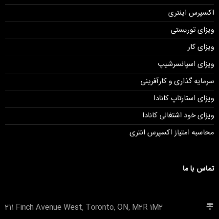
اکسپرس اینتری
ویزای توریستی
ویزای کار
ویزای اسپانسرشیپ
سرمایه گذاری و کارآفرینی
ویزای استارتاپ کانادا
ویزای خود اشتغالی کانادا
محاسبه امتیاز اکسپرس انتری
تماس با ما
211 Finch Avenue West, Toronto, ON, M2R 1M2