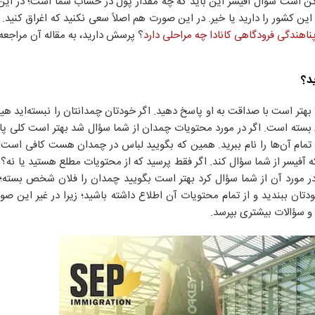
 ممکن است سؤال آفیسر این باید که چه مقدار پول در حساب شما است؛ در ای
 این کشور را دارید یا خیر. در این صورت هم اصلاً سعی نکنید که اغراق کنید. 
ناهندگی فرودگاهی کانادا چه مراحلی دارد
؟ پرسش دارید، به مقاله آن مراجعه 
د؟
هتر است با صداقت به او پاسخ دهید. اگر خودتان چمدانتان را نبسته‌اید هیچ
 بسته است. اگر در مورد محتویات چمدان از شما سؤال شد بهتر است کلی پ
 تمام آن‌ها را نام ببرید. همین که بگویید لباس در چمدان هست کافی است
ه آفیسر از شما سؤال کند. اگر فقط پرسید که از محتویات مطلع هستید یا نه؟ پ
سر در مورد آن از شما سؤال کرد بهتر است بگویید چمدان را فلان شخص بسته؛ 
ان ببندید و از تمام محتویات آن اطلاع داشته باشید؛ زیرا در غیر این صور
 سؤالات بیشتری بپرسد.