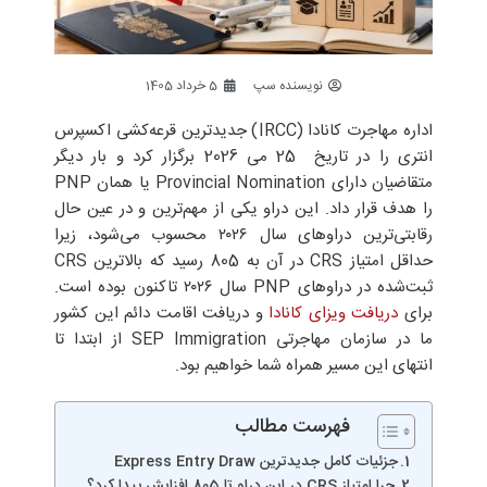
نویسنده سپ
5 خرداد 1405
اداره مهاجرت کانادا (IRCC) جدیدترین قرعه‌کشی اکسپرس
انتری را در تاریخ 25 می 2026 برگزار کرد و بار دیگر
متقاضیان دارای Provincial Nomination یا همان PNP
را هدف قرار داد. این دراو یکی از مهم‌ترین و در عین حال
رقابتی‌ترین دراوهای سال ۲۰۲۶ محسوب می‌شود، زیرا
حداقل امتیاز CRS در آن به 805 رسید که بالاترین CRS
ثبت‌شده در دراوهای PNP سال ۲۰۲۶ تاکنون بوده است.
برای
دریافت ویزای کانادا
و دریافت اقامت دائم این کشور
ما در سازمان مهاجرتی SEP Immigration از ابتدا تا
انتهای این مسیر همراه شما خواهیم بود.
فهرست مطالب
جزئیات کامل جدیدترین Express Entry Draw
چرا امتیاز CRS در این دراو تا 805 افزایش پیدا کرد؟