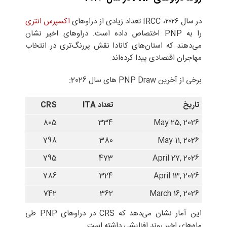
در سال ۲۰۲۶، IRCC تعداد زیادی از دراوهای
اکسپرس انتری
را به PNP اختصاص داده است. دراوهای اخیر نشان
می‌دهند که استان‌های کانادا نقش پررنگ‌تری در انتخاب
مهاجران اقتصادی پیدا کرده‌اند.
برخی از آخرین PNP Draw های سال 2026:
تاریخ
تعداد
ITA
CRS
805
334
May 25, 2026
798
380
May 11, 2026
795
473
April 27, 2026
786
324
April 13, 2026
742
362
March 16, 2026
این آمار نشان می‌دهد که CRS در دراوهای PNP طی
ماه‌های اخیر روند افزایشی داشته است.