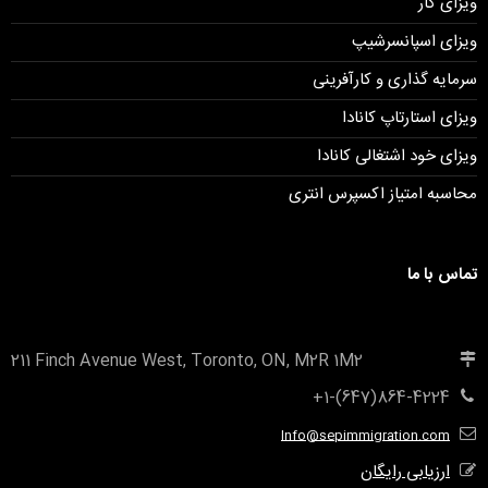
ویزای کار
ویزای اسپانسرشیپ
سرمایه گذاری و کارآفرینی
ویزای استارتاپ کانادا
ویزای خود اشتغالی کانادا
محاسبه امتیاز اکسپرس انتری
تماس با ما
211 Finch Avenue West, Toronto, ON, M2R 1M2
+1-(647)864-4224
Info@sepimmigration.com
ارزیابی رایگان